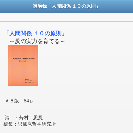
講演録「人間関係 １０の原則」
「人間関係 １０の原則」
～愛の実力を育てる～
Ａ５版 84ｐ
談 ：芳村 思風
編集：思風庵哲学研究所