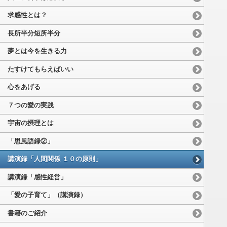
求感性とは？
長所半分短所半分
夢とは今を生きる力
たすけてもらえばいい
心をあげる
７つの愛の実践
宇宙の摂理とは
「思風語録②」
講演録「人間関係 １０の原則」
講演録「感性経営」
「愛の子育て」（講演録）
書籍のご紹介