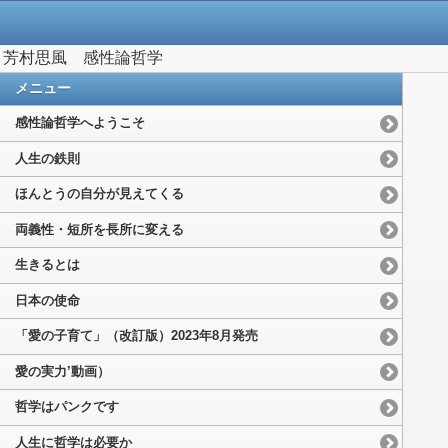
芳村思風 感性論哲学
メニュー
感性論哲学へようこそ
人生の鉄則
ほんとうの自分が見えてくる
両義性・短所を長所に変える
生きるとは
日本の使命
「愛の子育て」（改訂版）2023年8月発売
愛の実力’動画）
哲学はパンクです
人生に哲学は必要か