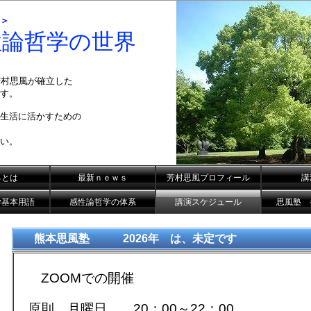
＞
性論哲学の世界
芳村思風が確立した
す。
生活に活かすための
い。
るとは
最新ｎｅｗｓ
芳村思風プロフィール
講
学基本用語
感性論哲学の体系
講演スケジュール
思風塾 
熊本
思風塾 2026年 は、未定です
ZOOMでの開催
原則 月曜日 20：00～22：00