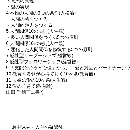
・意志の実現
・愛の実現
4 本物の人間の3つの条件(人格論)
・人間の格をつくる
・人間的魅力をつくる
5 人間関係10の法則(人生観)
・良い人間関係をつくる5つの原則
6 人間関係10の法則(人生観)
・悪化した人間関係を修復する5つの原則
7 感性型リーダーシップ(経営観)
8 感性型フォロワーシップ(経営観)
9 「支配と命令と管理」から、「愛と対話とパートナーシッ
10 教育する側が心得ておく10ヶ条(教育観)
11 夫婦の愛の10ヶ条(人生観)
12 愛の子育て(教育論)
山田 千鶴子に書く
お申込み・入金の確認後、