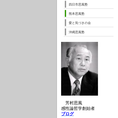
四日市思風塾
熊本思風塾
愛と気づきの会
沖縄思風塾
芳村思風
感性論哲学創始者
ブログ