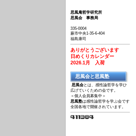
思風庵哲学研究所
思風会 事務局
335-0004
蕨市中央1-35-6-404
福島康司
ありがとうございます
日めくりカレンダー
2026.1月 入荷
思風会と思風塾
思風会
とは、感性論哲学を学ひ
広げていくための会です。
＜個人会員募集中＞
思風塾
は感性論哲学を学ぶ会です
全国各地で開催されています。