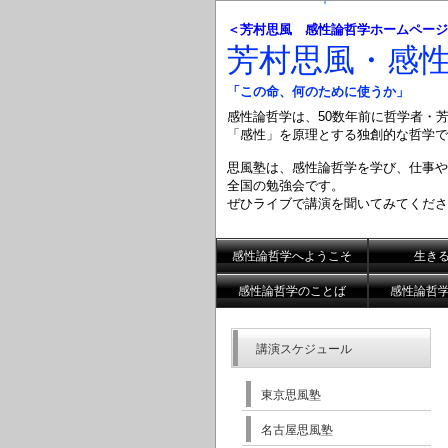
＜芳村思風 感性論哲学ホームページ
芳村思風・感
「この命、何のために使うか」
感性論哲学は、50数年前に哲学者・
「感性」を原理とする
独創的な哲学で
思風塾は、感性論哲学を学び、仕事や
全国の勉強会です。
ぜひライブで講演を聞いてみてくださ
感性論哲学へようこそ
生き
感性論哲学のことば
感性論哲
講演スケジュール
東京思風塾
名古屋思風塾