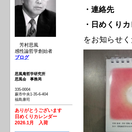
・連絡先
・日めくりカ
をお知らせく
芳村思風
感性論哲学創始者
ブログ
思風庵哲学研究所
思風会 事務局
335-0004
蕨市中央1-35-6-404
福島康司
ありがとうございます
日めくりカレンダー
2026.1月 入荷