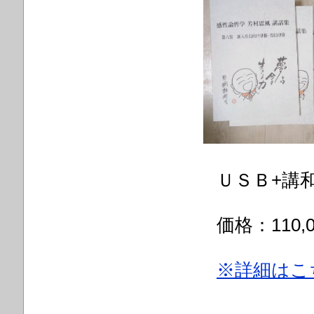
ＵＳＢ+講和
価格：110,
※詳細はこ