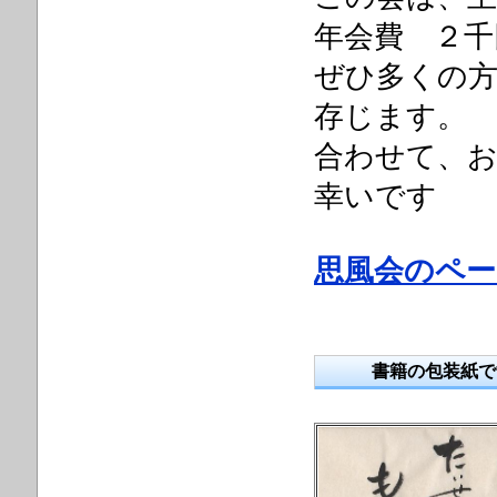
年会費 ２千
ぜひ多くの
存じます。
合わせて、
幸いです
思風会のペー
書籍の包装紙で