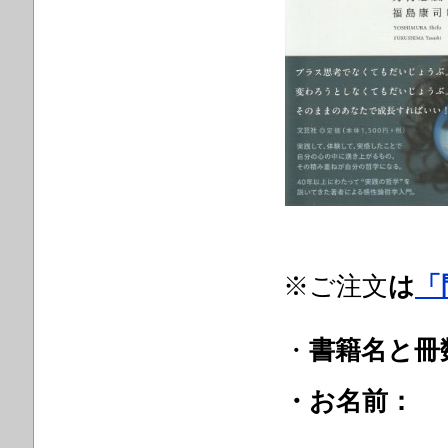
※ご注文
は
「
・
書籍名と冊
・お名前：