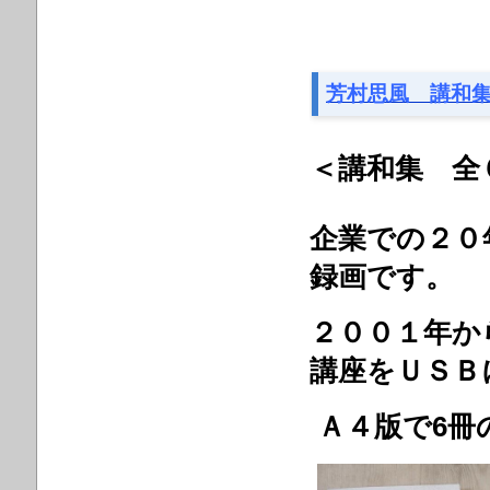
芳村思風 講和
＜講和集 全
企業での２０
録画です。
２００１年か
講座をＵＳＢ
Ａ４版で6冊