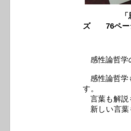
「思風
ズ 76ペー
＠1,0
感性論哲学
感性論哲学も
す。
言葉も解説
新しい言葉