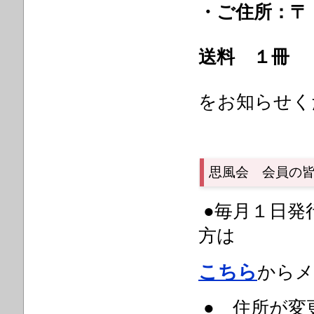
・ご住所：〒
送料 １冊
をお知らせく
思風会 会員の
●毎月１日発
方は
こちら
からメ
● 住所が変