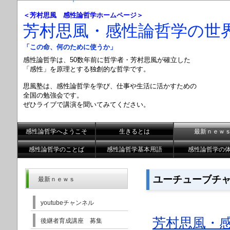
＜芳村思風 感性論哲学ホームページ＞
芳村思風・感性論哲学の世
「この命、何のために使うか」
感性論哲学は、50数年前に哲学者・芳村思風が確立した
「感性」を原理とする
独創的な哲学です。
思風塾は、感性論哲学を学び、仕事や生活に活かすための
全国の勉強会です。
ぜひライブで講演を聞いてみてください。
感性論哲学へようこそ
生きるとは
最新ｎｅｗ
感性論哲学のことば
感性論哲学基本用語
感性論哲学の
ユーチューブチ
最新ｎｅｗｓ
youtubeチャンネル
芳村思風・感
後継者育成講座 募集