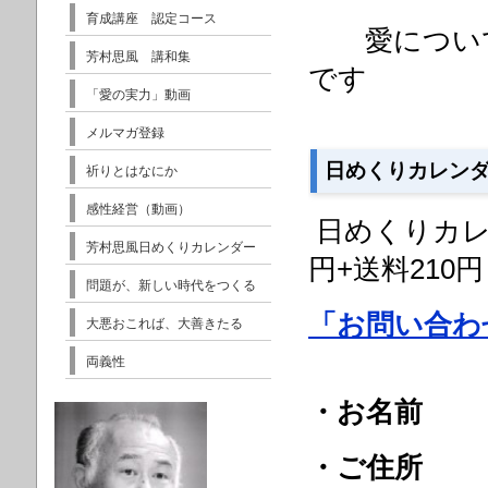
育成講座 認定コース
愛について
芳村思風 講和集
です
「愛の実力」動画
メルマガ登録
日めくりカレン
祈りとはなにか
感性経営（動画）
日めくりカレン
芳村思風日めくりカレンダー
円+送料210円
問題が、新しい時代をつくる
「お問い合わ
大悪おこれば、大善きたる
両義性
・お名前
・ご住所