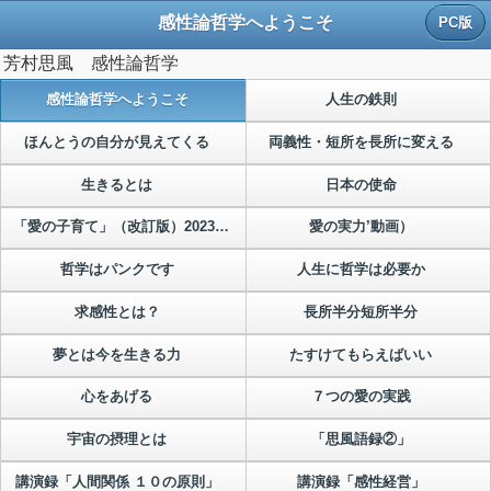
感性論哲学へようこそ
PC版
芳村思風 感性論哲学
感性論哲学へようこそ
人生の鉄則
ほんとうの自分が見えてくる
両義性・短所を長所に変える
生きるとは
日本の使命
「愛の子育て」（改訂版）2023年8月発売
愛の実力’動画）
哲学はパンクです
人生に哲学は必要か
求感性とは？
長所半分短所半分
夢とは今を生きる力
たすけてもらえばいい
心をあげる
７つの愛の実践
宇宙の摂理とは
「思風語録②」
講演録「人間関係 １０の原則」
講演録「感性経営」