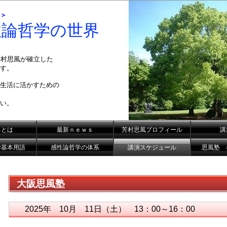
＞
性論哲学の世界
芳村思風が確立した
す。
生活に活かすための
い。
るとは
最新ｎｅｗｓ
芳村思風プロフィール
講
学基本用語
感性論哲学の体系
講演スケジュール
思風塾 
大阪思風塾
2025年 10月 11日（土） 13：00～16：00