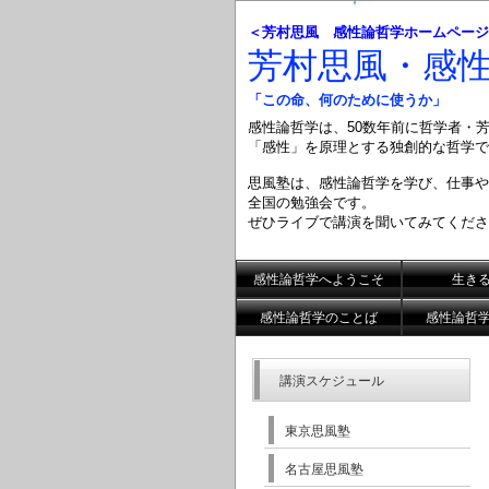
＜芳村思風 感性論哲学ホームページ
芳村思風・感
「この命、何のために使うか」
感性論哲学は、50数年前に哲学者・
「感性」を原理とする
独創的な哲学で
思風塾は、感性論哲学を学び、仕事や
全国の勉強会です。
ぜひライブで講演を聞いてみてくださ
感性論哲学へようこそ
生き
感性論哲学のことば
感性論哲
講演スケジュール
東京思風塾
名古屋思風塾