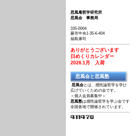
思風庵哲学研究所
思風会 事務局
335-0004
蕨市中央1-35-6-404
福島康司
ありがとうございます
日めくりカレンダー
2026.1月 入荷
思風会と思風塾
思風会
とは、感性論哲学を学ひ
広げていくための会です。
＜個人会員募集中＞
思風塾
は感性論哲学を学ぶ会です
全国各地で開催されています。