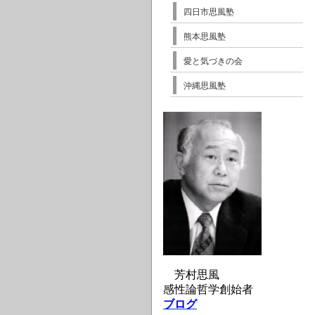
四日市思風塾
熊本思風塾
愛と気づきの会
沖縄思風塾
芳村思風
感性論哲学創始者
ブログ