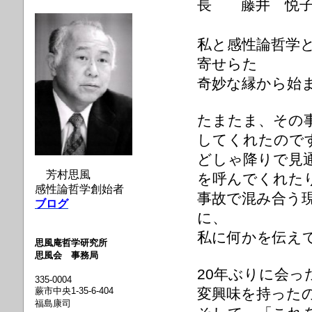
長 藤井 悦
私と感性論哲学
寄せらた
奇妙な縁から始
たまたま、その
してくれたので
どしゃ降りで見
芳村思風
を呼んでくれた
感性論哲学創始者
事故で混み合う
ブログ
に、
私に何かを伝え
思風庵哲学研究所
思風会 事務局
20年ぶりに会
335-0004
蕨市中央1-35-6-404
変興味を持った
福島康司