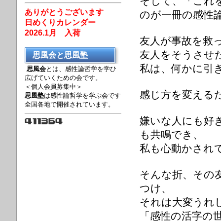
そして、「これ
ありがとうございます
のが一冊の感性
日めくりカレンダー
2026.1月 入荷
友人が事故を救
友人をそうさせ
思風会と思風塾
私は、何かに引
思風会
とは、感性論哲学を学ひ
広げていくための会です。
＜個人会員募集中＞
感じ方を変える
思風塾
は感性論哲学を学ぶ会です
全国各地で開催されています。
嫌いな人にも好
も共鳴でき、
私も心動かされ
そんな折、その
つけ、
それは大変うれ
「感性の活字の