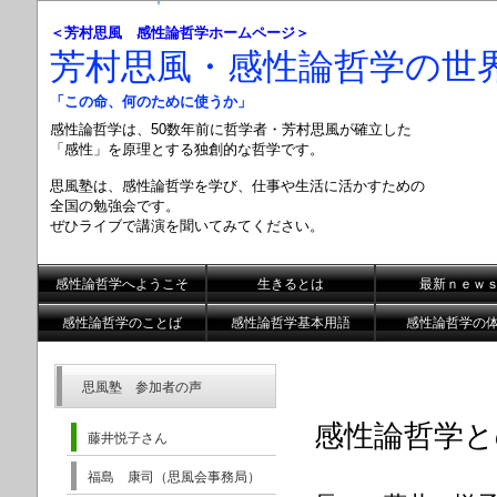
＜芳村思風 感性論哲学ホームページ＞
芳村思風・感性論哲学の世
「この命、何のために使うか」
感性論哲学は、50数年前に哲学者・芳村思風が確立した
「感性」を原理とする
独創的な哲学です。
思風塾は、感性論哲学を学び、仕事や生活に活かすための
全国の勉強会です。
ぜひライブで講演を聞いてみてください。
感性論哲学へようこそ
生きるとは
最新ｎｅｗ
感性論哲学のことば
感性論哲学基本用語
感性論哲学の
思風塾 参加者の声
感性論哲学と
藤井悦子さん
福島 康司（思風会事務局）