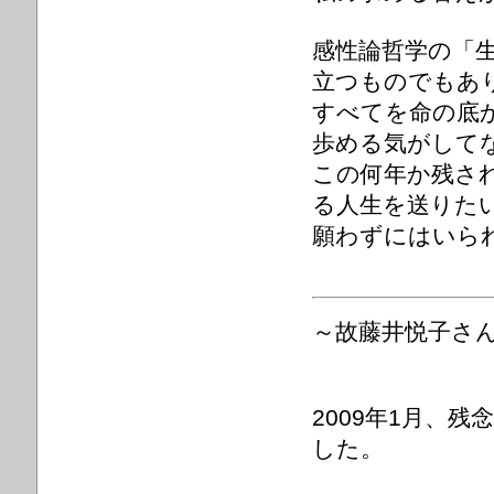
感性論哲学の「
立つものでもあ
すべてを命の底
歩める気がして
この何年か残さ
る人生を送りた
願わずにはい
～故藤井悦子さ
2009年1月、
した。