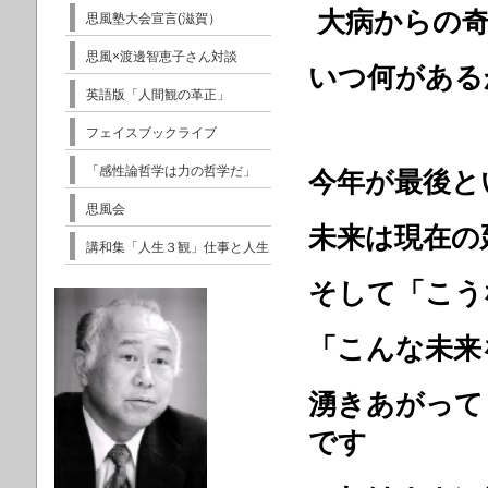
大病からの
思風塾大会宣言(滋賀）
思風×渡邊智恵子さん対談
いつ何がある
英語版「人間観の革正」
フェイスブックライブ
「感性論哲学は力の哲学だ」
今年が最後と
思風会
未来は現在の
講和集「人生３観」仕事と人生
そして「こう
「こんな未来
湧きあがって
です