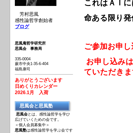
これはＡＩに
芳村思風
命ある限り発
感性論哲学創始者
ブログ
思風庵哲学研究所
ご参加
お申し
思風会 事務局
335-0004
お申し込み
蕨市中央1-35-6-404
福島康司
ていただきま
ありがとうございます
日めくりカレンダー
2026.1月 入荷
思風会と思風塾
思風会
とは、感性論哲学を学ひ
広げていくための会です。
＜個人会員募集中＞
思風塾
は感性論哲学を学ぶ会です