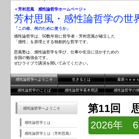
＜芳村思風 感性論哲学ホームページ＞
芳村思風・感性論哲学の世
「この命、何のために使うか」
感性論哲学は、50数年前に哲学者・芳村思風が確立した
「感性」を原理とする
独創的な哲学です。
思風塾は、感性論哲学を学び、仕事や生活に活かすための
全国の勉強会です。
ぜひライブで講演を聞いてみてください。
感性論哲学へようこそ
生きるとは
最新ｎｅｗ
感性論哲学のことば
感性論哲学基本用語
感性論哲学の
第11回
感性論哲学へようこそ
2026年 
感性論哲学とは
感性論哲学とは（芳村思風）