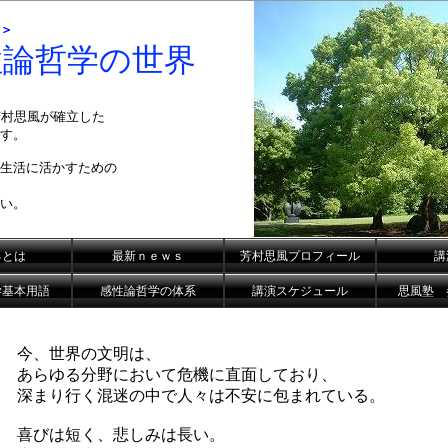
＞
性論哲学の世界
芳村思風が確立した
す。
生活に活かすための
い。
るとは
最新ｎｅｗｓ
芳村思風プロフィール
講
学基本用語
感性論哲学の体系
講演スケジュール
思風塾 
今、世界の文明は、
あらゆる分野において危機に直面しており、
深まり行く混迷の中で人々は不安に包まれている。
喜びは短く、悲しみは長い。