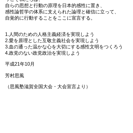
自らの思想と行動の原理を日本的感性に置き、
感性論哲学の体系に支えられた論理と確信に立って、
自覚的に行動することをここに宣言する。
1.人間のための人格主義経済を実現しよう
2.愛を原理とした互敬主義社会を実現しよう
3.血の通った温かな心を大切にする感性文明をつくろう
4.政党のない政党政治を実現しよう
平成21年10月
芳村思風
（思風塾滋賀全国大会・大会宣言より）