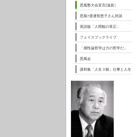
思風塾大会宣言(滋賀）
思風×渡邊智恵子さん対談
英語版「人間観の革正」
フェイスブックライブ
「感性論哲学は力の哲学だ」
思風会
講和集「人生３観」仕事と人生