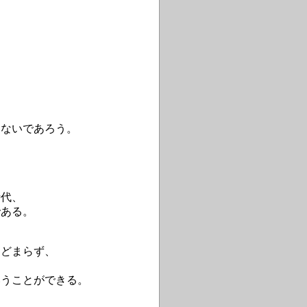
らないであろう。
時代、
である。
、
とどまらず、
いうことができる。