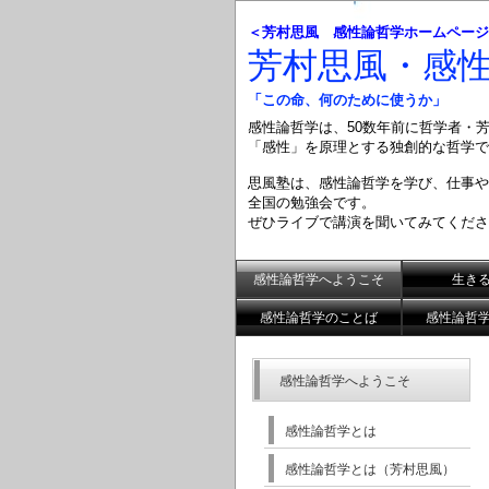
＜芳村思風 感性論哲学ホームページ
芳村思風・感
「この命、何のために使うか」
感性論哲学は、50数年前に哲学者・
「感性」を原理とする
独創的な哲学で
思風塾は、感性論哲学を学び、仕事や
全国の勉強会です。
ぜひライブで講演を聞いてみてくださ
感性論哲学へようこそ
生き
感性論哲学のことば
感性論哲
感性論哲学へようこそ
感性論哲学とは
感性論哲学とは（芳村思風）