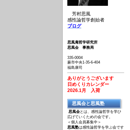
芳村思風
感性論哲学創始者
ブログ
思風庵哲学研究所
思風会 事務局
335-0004
蕨市中央1-35-6-404
福島康司
ありがとうございます
日めくりカレンダー
2026.1月 入荷
思風会と思風塾
思風会
とは、感性論哲学を学ひ
広げていくための会です。
＜個人会員募集中＞
思風塾
は感性論哲学を学ぶ会です