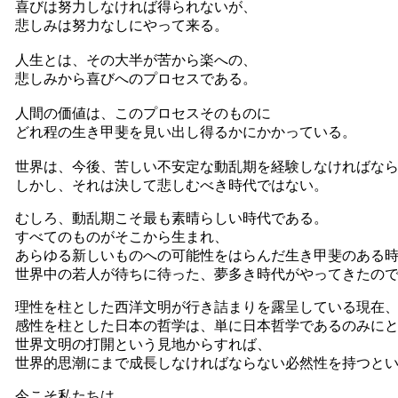
喜びは努力しなければ得られないが、
悲しみは努力なしにやって来る。
人生とは、その大半が苦から楽への、
悲しみから喜びへのプロセスである。
人間の価値は、このプロセスそのものに
どれ程の生き甲斐を見い出し得るかにかかっている。
世界は、今後、苦しい不安定な動乱期を経験しなければな
しかし、それは決して悲しむべき時代ではない。
むしろ、動乱期こそ最も素晴らしい時代である。
すべてのものがそこから生まれ、
あらゆる新しいものへの可能性をはらんだ生き甲斐のある
世界中の若人が待ちに待った、夢多き時代がやってきたの
理性を柱とした西洋文明が行き詰まりを露呈している現在
感性を柱とした日本の哲学は、単に日本哲学であるのみに
世界文明の打開という見地からすれば、
世界的思潮にまで成長しなければならない必然性を持つと
今こそ私たちは、