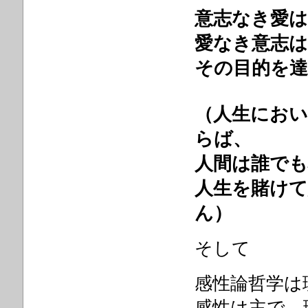
意志なき愛
愛なき意志
その目的を
（人生にお
らば、
人間は誰で
人生を賭け
ん）
そして
感性論哲学は
感性は主で、