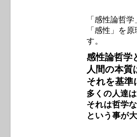
「感性論哲学
「感性」を原
す。
感性論哲学
人間の本質
それを基準
多くの人達
それは哲学
という事が大