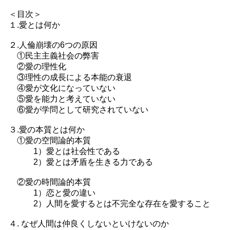
＜目次＞
１.愛とは何か
２.人倫崩壊の6つの原因
①民主主義社会の弊害
②愛の理性化
③理性の成長による本能の衰退
④愛が文化になっていない
⑤愛を能力と考えていない
⑥愛が学問として研究されていない
３.愛の本質とは何か
①愛の空間論的本質
1）愛とは社会性である
2）愛とは矛盾を生きる力である
②愛の時間論的本質
1）恋と愛の違い
2）人間を愛するとは不完全な存在を愛すること
４. なぜ人間は仲良くしないといけないのか