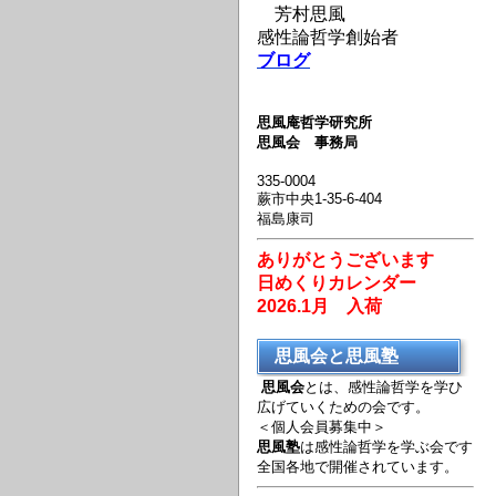
芳村思風
感性論哲学創始者
ブログ
思風庵哲学研究所
思風会 事務局
335-0004
蕨市中央1-35-6-404
福島康司
ありがとうございます
日めくりカレンダー
2026.1月 入荷
思風会と思風塾
思風会
とは、感性論哲学を学ひ
広げていくための会です。
＜個人会員募集中＞
思風塾
は感性論哲学を学ぶ会です
全国各地で開催されています。