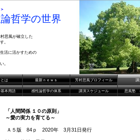
＞
性論哲学の世界
芳村思風が確立した
す。
生活に活かすための
い。
るとは
最新ｎｅｗｓ
芳村思風プロフィール
講
学基本用語
感性論哲学の体系
講演スケジュール
思風塾 
「人間関係 １０の原則」
～愛の実力を育てる～
Ａ５版 84ｐ 2020年 3月31日発行