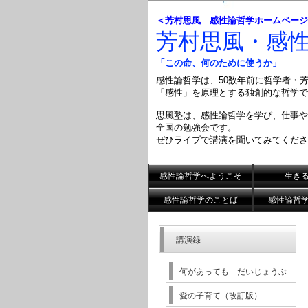
＜芳村思風 感性論哲学ホームページ
芳村思風・感
「この命、何のために使うか」
感性論哲学は、50数年前に哲学者・
「感性」を原理とする
独創的な哲学で
思風塾は、感性論哲学を学び、仕事や
全国の勉強会です。
ぜひライブで講演を聞いてみてくださ
感性論哲学へようこそ
生き
感性論哲学のことば
感性論哲
講演録
何があっても だいじょうぶ
愛の子育て（改訂版）