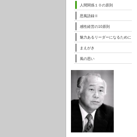
人間関係１０の原則
思風語録Ⅱ
感性経営の10原則
魅力あるリーダーになるために
まえがき
風の思い