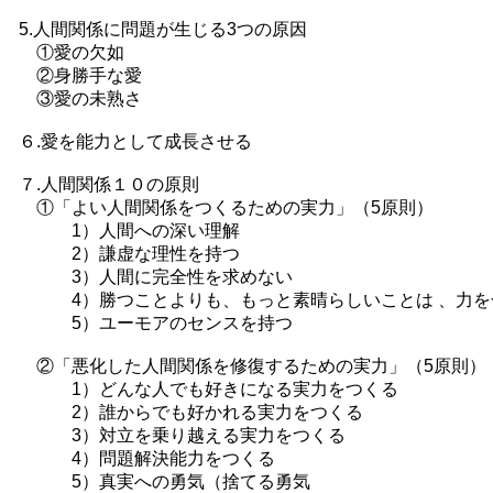
5.人間関係に問題が生じる3つの原因
①愛の欠如
②身勝手な愛
③愛の未熟さ
６.愛を能力として成長させる
７.人間関係１０の原則
①「よい人間関係をつくるための実力」（5原則）
1）人間への深い理解
2）謙虚な理性を持つ
3）人間に完全性を求めない
4）勝つことよりも、もっと素晴らしいことは 、
5）ユーモアのセンスを持つ
②「悪化した人間関係を修復するための実力」（5原
1）どんな人でも好きになる実力をつくる
2）誰からでも好かれる実力をつくる
3）対立を乗り越える実力をつくる
4）問題解決能力をつくる
5）真実への勇気（捨てる勇気