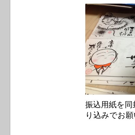
振込用紙を同
り込みでお願