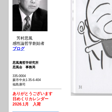
芳村思風
感性論哲学創始者
ブログ
思風庵哲学研究所
思風会 事務局
335-0004
蕨市中央1-35-6-404
福島康司
ありがとうございます
日めくりカレンダー
2026.1月 入荷