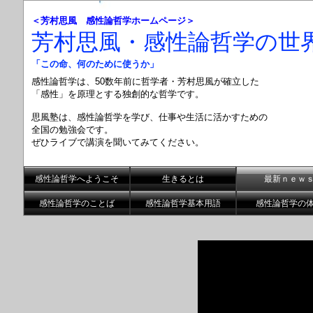
＜芳村思風 感性論哲学ホームページ＞
芳村思風・感性論哲学の世
「この命、何のために使うか」
感性論哲学は、50数年前に哲学者・芳村思風が確立した
「感性」を原理とする
独創的な哲学です。
思風塾は、感性論哲学を学び、仕事や生活に活かすための
全国の勉強会です。
ぜひライブで講演を聞いてみてください。
感性論哲学へようこそ
生きるとは
最新ｎｅｗ
感性論哲学のことば
感性論哲学基本用語
感性論哲学の