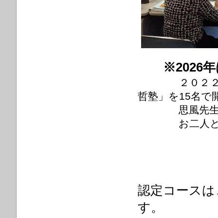
※202
２０２２年 
哲塾」を15名で
思風先
お二人とも
認定コースは
す。