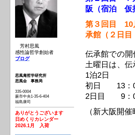
阪（宿泊 仮
第３回目 10
承館（２日目
芳村思風
感性論哲学創始者
伝承館での開
ブログ
土曜日は、伝
1泊2日
思風庵哲学研究所
思風会 事務局
初日 13：
335-0004
2日目 9：0
蕨市中央1-35-6-404
福島康司
（新大阪開催
ありがとうございます
日めくりカレンダー
2026.1月 入荷