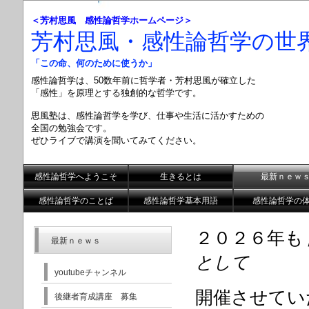
＜芳村思風 感性論哲学ホームページ＞
芳村思風・感性論哲学の世
「この命、何のために使うか」
感性論哲学は、50数年前に哲学者・芳村思風が確立した
「感性」を原理とする
独創的な哲学です。
思風塾は、感性論哲学を学び、仕事や生活に活かすための
全国の勉強会です。
ぜひライブで講演を聞いてみてください。
感性論哲学へようこそ
生きるとは
最新ｎｅｗ
感性論哲学のことば
感性論哲学基本用語
感性論哲学の
２０２６年も
最新ｎｅｗｓ
として
youtubeチャンネル
開催させてい
後継者育成講座 募集