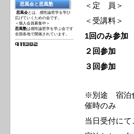
＜定 員＞
思風会と思風塾
思風会
とは、感性論哲学を学ひ
広げていくための会です。
＜受講
＜個人会員募集中＞
思風塾
は感性論哲学を学ぶ会です
全国各地で開催されています。
1回のみ参
２回参加 
３回参加 
※別途 宿泊食
催時のみ
当日受付にて