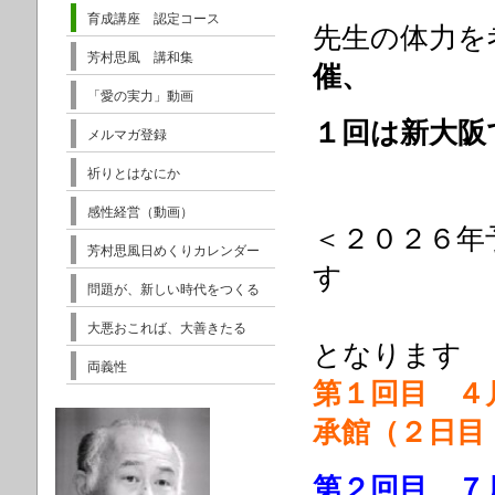
育成講座 認定コース
先生の体力を
芳村思風 講和集
催、
「愛の実力」動画
１回は新大阪
メルマガ登録
祈りとはなにか
感性経営（動画）
＜２０２６
芳村思風日めくりカレンダー
す
問題が、新しい時代をつくる
※繰り
大悪おこれば、大善きたる
となります
両義性
第１回目 ４
承館（２日目
第２回目 ７