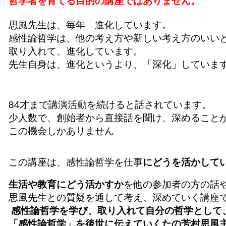
哲学者を育てる目的の講座ではありません。
思風先生は、毎年 進化しています。
感性論哲学は、他の考え方や新しい考え方のいい
取り入れて、進化しています。
先生自身は、進化というより、「深化」していま
84才まで講演活動を続けると話されています。
少人数で、創始者から直接話を聞け、深めること
この機会しかありません
この講座は、感性論哲学を仕事
にどうを活かして
生活や教育にどう活かすか
を
他の参加者の方の話
思風先生との質疑を通して考え、深めていく講座
感性論哲学を学び、取り入れて自分の哲学として
「感性論哲学」を後世に伝えていくた
の芳村思風