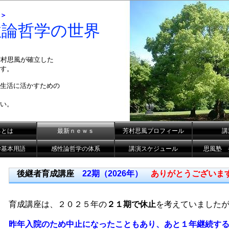
＞
性論哲学の世界
芳村思風が確立した
す。
生活に活かすための
い。
るとは
最新ｎｅｗｓ
芳村思風プロフィール
講
学基本用語
感性論哲学の体系
講演スケジュール
思風塾 
後継者育成講座
22期（2026年）
ありがとうございま
育成講座は、２０２５年の
２１期で休止
を考えていました
昨年入院のため中止になったこともあり、
あと１年継続す