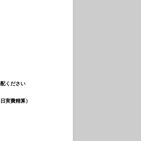
手配ください
当日実費精算）