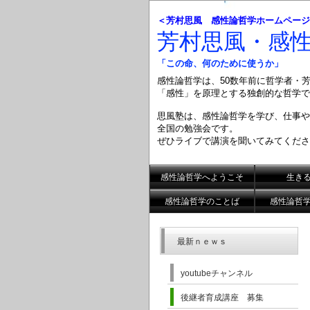
＜芳村思風 感性論哲学ホームページ
芳村思風・感
「この命、何のために使うか」
感性論哲学は、50数年前に哲学者・
「感性」を原理とする
独創的な哲学で
思風塾は、感性論哲学を学び、仕事や
全国の勉強会です。
ぜひライブで講演を聞いてみてくださ
感性論哲学へようこそ
生き
感性論哲学のことば
感性論哲
最新ｎｅｗｓ
youtubeチャンネル
後継者育成講座 募集