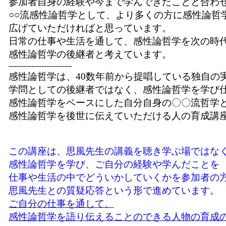
参加者自身の経験や今まで学んできたことと合わ
○○流感性論哲学として、より多くの方に感性論哲
広げていただければと思っています。
日常の仕事や生活を通して、感性論哲学を次の時
感性論哲学の後継者と考えています。
-------------------------
感性論哲学は、40数年前から提唱している独自の
学問としての後継者ではなく、感性論哲学を学び
感性論哲学をベースにした自分自身の〇〇流哲学
感性論哲学を後世に伝えていただける人の育成講
この講座は、思風先生の講義を聴き学ぶ場ではな
感性論哲学を学び、ご自分の経験や学んだことを
仕事や生活の中でどういかしていくかを参加者の
思風先生との質疑応答という形で進めています。
ご自分の仕事を通して、
感性論哲学を語り伝えることのできる人物の育成