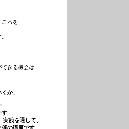
ところを
す。
ができる機会は
いくか、
や
です。
、実践を通して、
主催の講座です。