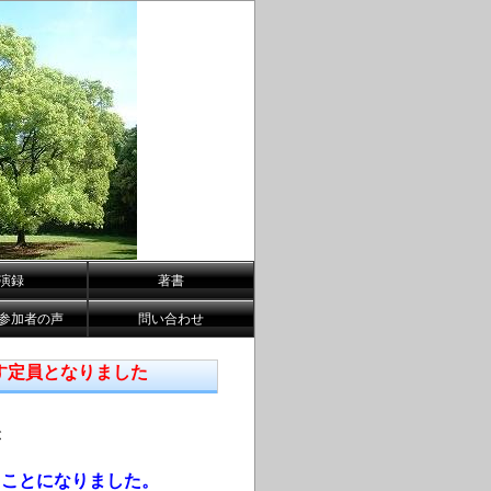
演録
著書
参加者の声
問い合わせ
す定員となりました
が
ることになりました。