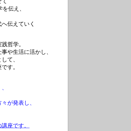
せて
学を伝え、
代へ伝えていく
実践哲学。
仕事や生活に活かし、
として、
座です。
く、
方々が発表し、
の講座です。