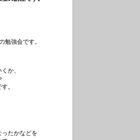
の勉強会です。
いくか、
や
です。
、
なったかなどを