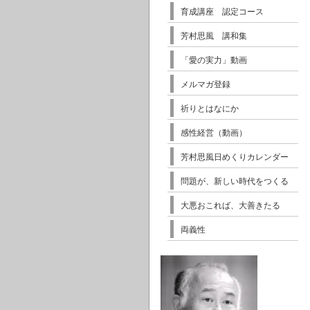
育成講座 認定コース
芳村思風 講和集
「愛の実力」動画
メルマガ登録
祈りとはなにか
感性経営（動画）
芳村思風日めくりカレンダー
問題が、新しい時代をつくる
大悪おこれば、大善きたる
両義性