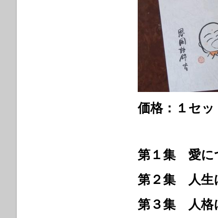
価格：１セッ
第１集 愛
第２集 人
第３集 人格