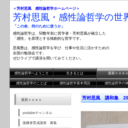
＜芳村思風 感性論哲学ホームページ＞
芳村思風・感性論哲学の世
「この命、何のために使うか」
感性論哲学は、50数年前に哲学者・芳村思風が確立した
「感性」を原理とする
独創的な哲学です。
思風塾は、感性論哲学を学び、仕事や生活に活かすための
全国の勉強会です。
ぜひライブで講演を聞いてみてください。
感性論哲学へようこそ
生きるとは
最新ｎｅｗ
感性論哲学のことば
感性論哲学基本用語
感性論哲学の
芳村思風 講和集 20
最新ｎｅｗｓ
youtubeチャンネル
後継者育成講座 募集