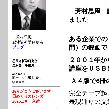
「芳村思風 
ました
芳村思風
ある企業での
感性論哲学創始者
間）の録画で
ブログ
２００１年か
思風庵哲学研究所
思風会 事務局
講座をＵＳＢ
335-0004
蕨市中央1-35-6-404
Ａ４版で6冊
福島康司
ありがとうございます
完全テープ起
日めくりカレンダー
表現通りの文
2026.1月 入荷