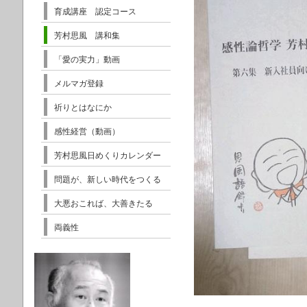
育成講座 認定コース
芳村思風 講和集
「愛の実力」動画
メルマガ登録
祈りとはなにか
感性経営（動画）
芳村思風日めくりカレンダー
問題が、新しい時代をつくる
大悪おこれば、大善きたる
両義性