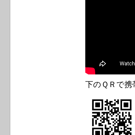
下のＱＲで携