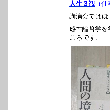
人生３観
（仕
講演会ではほ
感性論哲学を
ころです。