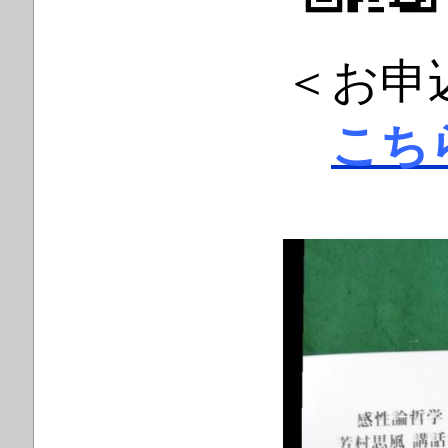
＜お申
こち