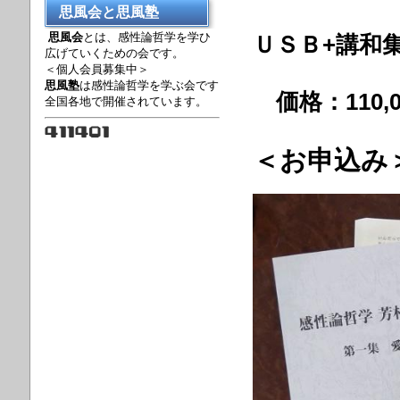
思風会と思風塾
思風会
とは、感性論哲学を学ひ
ＵＳＢ+講和
広げていくための会です。
＜個人会員募集中＞
思風塾
は感性論哲学を学ぶ会です
価格：110,
全国各地で開催されています。
＜お申込み