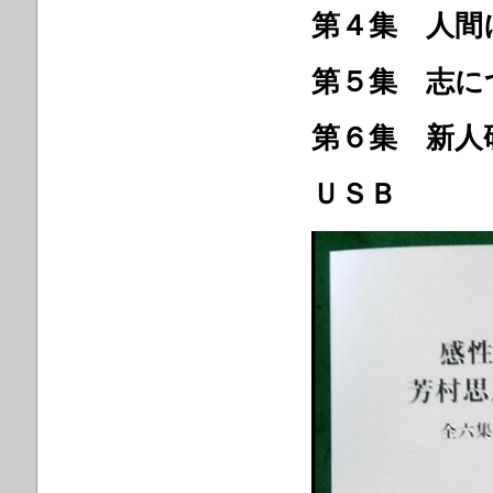
第４集 人
第５集 志
第６集 新人
ＵＳＢ